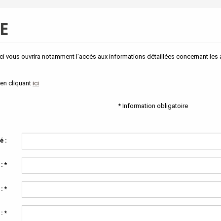
E
 vous ouvrira notamment l'accès aux informations détaillées concernant les a
 en cliquant
ici
* Information obligatoire
é :
 :
*
 :
*
 :
*