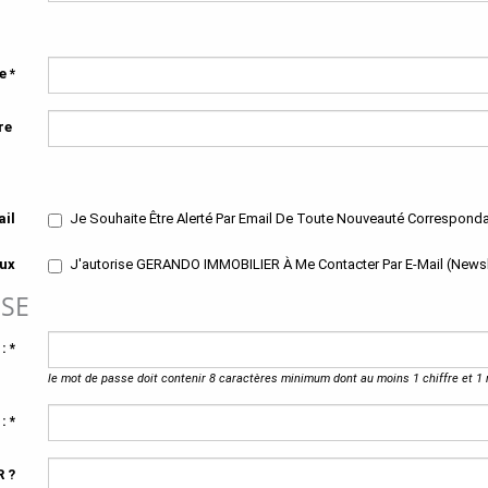
ne
*
re
ail
Je Souhaite Être Alerté Par Email De Toute Nouveauté Correspon
ux
J'autorise GERANDO IMMOBILIER À Me Contacter Par E-Mail (newslet
SSE
 :
*
le mot de passe doit contenir 8 caractères minimum dont au moins 1 chiffre et 1
 :
*
 ?