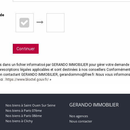
ide
Continuer
rées dans un fichier informatisé par GERANDO IMMOBILIER pour gérer votre demande 
 prescriptions légales applicables et sont destinées à nos conseillers Conformément à
ier en contactant GERANDO IMMOBILIER, gerandoimmo@free.fr. Nous vous informons d
ci :
https://www.bloctel.gouv.fr/
»
GERANDO IMMOBILIER
Nos biens à Saint Ouen Sur Seine
Nos biens à Paris 07ème
Nos biens à Paris 08ème
Nos agences
Nos biens à Clichy
Nous contacter