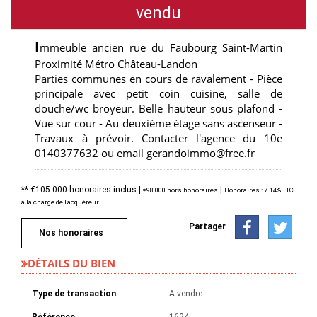
vendu
I
mmeuble ancien rue du Faubourg Saint-Martin
Proximité Métro Château-Landon
Parties communes en cours de ravalement - Pièce
principale avec petit coin cuisine, salle de
douche/wc broyeur. Belle hauteur sous plafond -
Vue sur cour - Au deuxième étage sans ascenseur -
Travaux à prévoir. Contacter l'agence du 10e
0140377632 ou email gerandoimmo@free.fr
** €105 000
honoraires inclus
|
|
€98 000
hors honoraires
Honoraires : 7.14% TTC
à la charge de l'acquéreur
Partager
Nos honoraires
DÉTAILS DU BIEN
Type de transaction
A vendre