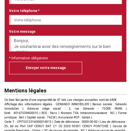
Votre téléphone *
Votre message
* Information obligatoire
Envoyer votre message
Mentions légales
Ce bien fait partie d'une copropriété de 47 lots.Les charges annuelles sont de 640€.
Affichage des informations légales : GERANDO IMMOBILIER | Raison sociale : Gérando
Immobilier | Adresse siège social : 2, rue Gérando - 75009 PARIS |
Siret : 40167538400010 | RCS : Paris | Numero TVA Intracommunautaire : NC | Forme
juridique : Sarl | Capital social : 7622€ | Assurance RCP : Galian |
Carte T : CPI75012016000016913 | Date de délivrance : 0000-00-00 | Lieu de délivrance :
35, bd du Port CAP CERGY BAT C1 CS 2020 95031 CERGY PONTOISE | Caisse de
garantie financière : Galian. | N° de caisse de garantie : NC | Adresse caisse de garantie :