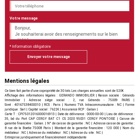
Votre message
* Information obligatoire
Envoyer votre message
Mentions légales
Ce bien fait partie d'une copropriété de 30 lots.Les charges annuelles sont de 520€.
Affichage des informations légales : GERANDO IMMOBILIER | Raison sociale : Gérando
Immobilier | Adresse siège social : 2, rue Gérando - 75009 PARIS |
Siret : 40167538400010 | RCS : Paris | Numero TVA Intracommunautaire : NC | Forme
juridique : Sarl | Capital social : 7622€ | Assurance RCP : Galian |
Carte T : CPI75012016000016913 | Date de délivrance : 0000-00-00 | Lieu de délivrance :
35, bd du Port CAP CERGY BAT C1 CS 2020 95031 CERGY PONTOISE | Caisse de
garantie financière : Galian. | N° de caisse de garantie : NC | Adresse caisse de garantie :
8 rue de la Boetie 75008 Paris | Montant de la garantie financière : 120 000 | Nom du
médiateur : NC | Adresse du médiateur : NC | Adresse du site : NC |
Entreprise juridiquement et financièrement indépendante