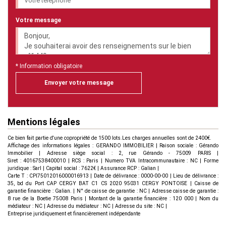
Votre message
* Information obligatoire
Envoyer votre message
Mentions légales
Ce bien fait partie d'une copropriété de 1500 lots.Les charges annuelles sont de 2400€.
Affichage des informations légales : GERANDO IMMOBILIER | Raison sociale : Gérando
Immobilier | Adresse siège social : 2, rue Gérando - 75009 PARIS |
Siret : 40167538400010 | RCS : Paris | Numero TVA Intracommunautaire : NC | Forme
juridique : Sarl | Capital social : 7622€ | Assurance RCP : Galian |
Carte T : CPI75012016000016913 | Date de délivrance : 0000-00-00 | Lieu de délivrance :
35, bd du Port CAP CERGY BAT C1 CS 2020 95031 CERGY PONTOISE | Caisse de
garantie financière : Galian. | N° de caisse de garantie : NC | Adresse caisse de garantie :
8 rue de la Boetie 75008 Paris | Montant de la garantie financière : 120 000 | Nom du
médiateur : NC | Adresse du médiateur : NC | Adresse du site : NC |
Entreprise juridiquement et financièrement indépendante