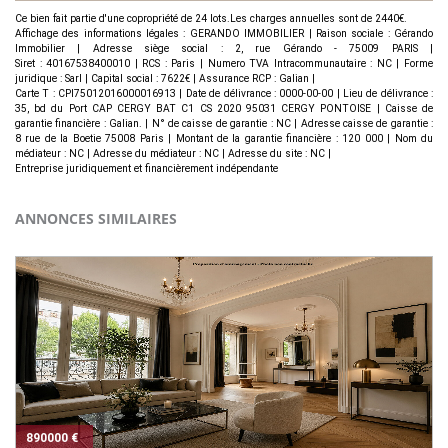
Ce bien fait partie d'une copropriété de 24 lots.Les charges annuelles sont de 2440€.
Affichage des informations légales : GERANDO IMMOBILIER | Raison sociale : Gérando
Immobilier | Adresse siège social : 2, rue Gérando - 75009 PARIS |
Siret : 40167538400010 | RCS : Paris | Numero TVA Intracommunautaire : NC | Forme
juridique : Sarl | Capital social : 7622€ | Assurance RCP : Galian |
Carte T : CPI75012016000016913 | Date de délivrance : 0000-00-00 | Lieu de délivrance :
35, bd du Port CAP CERGY BAT C1 CS 2020 95031 CERGY PONTOISE | Caisse de
garantie financière : Galian. | N° de caisse de garantie : NC | Adresse caisse de garantie :
8 rue de la Boetie 75008 Paris | Montant de la garantie financière : 120 000 | Nom du
médiateur : NC | Adresse du médiateur : NC | Adresse du site : NC |
Entreprise juridiquement et financièrement indépendante
ANNONCES SIMILAIRES
890000 €