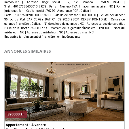
Immobilier | Adresse siège social : 2, rue Gérando - 75009 PARIS |
Siret : 40167538400010 | RCS : Paris | Numero TVA Intracommunautaire : NC | Forme
juridique : Sarl | Capital social : 7622€ | Assurance RCP : Galian |
Carte T : CPI75012016000016913 | Date de délivrance : 0000-00-00 | Lieu de délivrance :
35, bd du Port CAP CERGY BAT C1 CS 2020 95031 CERGY PONTOISE | Caisse de
garantie financière : Galian. | N° de caisse de garantie : NC | Adresse caisse de garantie :
8 rue de la Boetie 75008 Paris | Montant de la garantie financière : 120 000 | Nom du
médiateur : NC | Adresse du médiateur : NC | Adresse du site : NC |
Entreprise juridiquement et financièrement indépendante
ANNONCES SIMILAIRES
890000 €
Appartement - A vendre