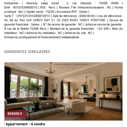
Immobilier | Adresse siège social : 2, rue Gérando - 75009 PARIS |
Siret : 40167538400010 | RCS : Paris | Numero TVA Intracommunautaire : NC | Forme
juridique : Sarl | Capital social : 7622€ | Assurance RCP : Galian |
Carte T : CPI75012016000016913 | Date de délivrance : 0000-00-00 | Lieu de délivrance :
35, bd du Port CAP CERGY BAT C1 CS 2020 95031 CERGY PONTOISE | Caisse de
garantie financière : Galian. | N° de caisse de garantie : NC | Adresse caisse de garantie :
8 rue de la Boetie 75008 Paris | Montant de la garantie financière : 120 000 | Nom du
médiateur : NC | Adresse du médiateur : NC | Adresse du site : NC |
Entreprise juridiquement et financièrement indépendante
ANNONCES SIMILAIRES
890000 €
Appartement - A vendre