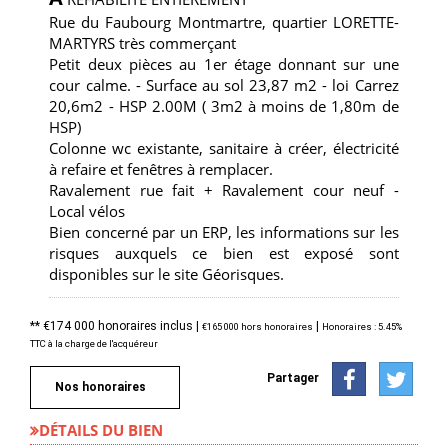
Rue du Faubourg Montmartre, quartier LORETTE-
MARTYRS très commerçant
Petit deux pièces au 1er étage donnant sur une
cour calme. - Surface au sol 23,87 m2 - loi Carrez
20,6m2 - HSP 2.00M ( 3m2 à moins de 1,80m de
HSP)
Colonne wc existante, sanitaire à créer, électricité
à refaire et fenêtres à remplacer.
Ravalement rue fait + Ravalement cour neuf -
Local vélos
Bien concerné par un ERP, les informations sur les
risques auxquels ce bien est exposé sont
disponibles sur le site Géorisques.
** €174 000
honoraires inclus
|
|
€165 000
hors honoraires
Honoraires : 5.45%
TTC à la charge de l'acquéreur
Partager
Nos honoraires
DÉTAILS DU BIEN