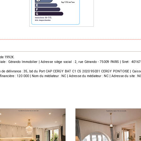
 de 1992€.
le : Gérando Immobilier | Adresse siège social : 2, rue Gérando - 75009 PARIS | Siret : 40
u de délivrance : 35, bd du Port CAP CERGY BAT C1 CS 2020 95031 CERGY PONTOISE | Caisse de 
ie financière : 120 000 | Nom du médiateur : NC | Adresse du médiateur : NC | Adresse du site : NC