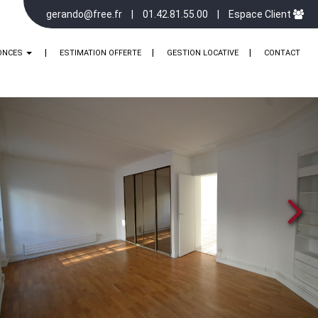
gerando@free.fr
01.42.81.55.00
Espace Client
ONCES
ESTIMATION OFFERTE
GESTION LOCATIVE
CONTACT