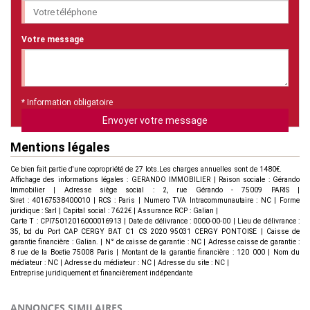
Votre message
* Information obligatoire
Envoyer votre message
Mentions légales
Ce bien fait partie d'une copropriété de 27 lots.Les charges annuelles sont de 1480€.
Affichage des informations légales : GERANDO IMMOBILIER | Raison sociale : Gérando
Immobilier | Adresse siège social : 2, rue Gérando - 75009 PARIS |
Siret : 40167538400010 | RCS : Paris | Numero TVA Intracommunautaire : NC | Forme
juridique : Sarl | Capital social : 7622€ | Assurance RCP : Galian |
Carte T : CPI75012016000016913 | Date de délivrance : 0000-00-00 | Lieu de délivrance :
35, bd du Port CAP CERGY BAT C1 CS 2020 95031 CERGY PONTOISE | Caisse de
garantie financière : Galian. | N° de caisse de garantie : NC | Adresse caisse de garantie :
8 rue de la Boetie 75008 Paris | Montant de la garantie financière : 120 000 | Nom du
médiateur : NC | Adresse du médiateur : NC | Adresse du site : NC |
Entreprise juridiquement et financièrement indépendante
ANNONCES SIMILAIRES