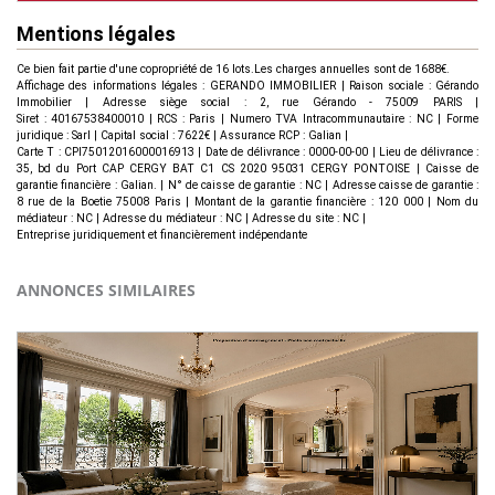
Mentions légales
Ce bien fait partie d'une copropriété de 16 lots.Les charges annuelles sont de 1688€.
Affichage des informations légales : GERANDO IMMOBILIER | Raison sociale : Gérando
Immobilier | Adresse siège social : 2, rue Gérando - 75009 PARIS |
Siret : 40167538400010 | RCS : Paris | Numero TVA Intracommunautaire : NC | Forme
juridique : Sarl | Capital social : 7622€ | Assurance RCP : Galian |
Carte T : CPI75012016000016913 | Date de délivrance : 0000-00-00 | Lieu de délivrance :
35, bd du Port CAP CERGY BAT C1 CS 2020 95031 CERGY PONTOISE | Caisse de
garantie financière : Galian. | N° de caisse de garantie : NC | Adresse caisse de garantie :
8 rue de la Boetie 75008 Paris | Montant de la garantie financière : 120 000 | Nom du
médiateur : NC | Adresse du médiateur : NC | Adresse du site : NC |
Entreprise juridiquement et financièrement indépendante
ANNONCES SIMILAIRES