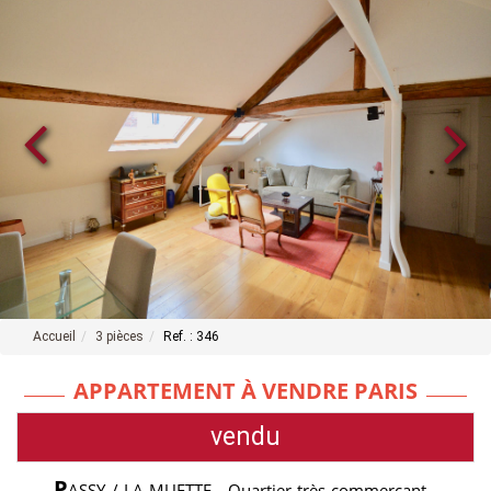
Accueil
3 pièces
Ref. : 346
APPARTEMENT À VENDRE PARIS
vendu
P
ASSY / LA MUETTE - Quartier très commerçant ,