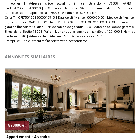
Immobilier | Adresse siège social : 2, rue Gérando - 75009 PARIS |
Siret : 40167538400010 | RCS : Paris | Numero TVA Intracommunautaire : NC | Forme
juridique : Sarl | Capital social : 7622€ | Assurance RCP : Galian |
Carte T : CPI75012016000016913 | Date de délivrance : 0000-00-00 | Lieu de délivrance :
35, bd du Port CAP CERGY BAT C1 CS 2020 95031 CERGY PONTOISE | Caisse de
garantie financière : Galian. | N° de caisse de garantie : NC | Adresse caisse de garantie :
8 rue de la Boetie 75008 Paris | Montant de la garantie financière : 120 000 | Nom du
médiateur : NC | Adresse du médiateur : NC | Adresse du site : NC |
Entreprise juridiquement et financièrement indépendante
ANNONCES SIMILAIRES
890000 €
Appartement - A vendre