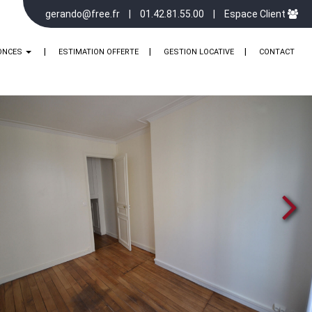
gerando@free.fr
01.42.81.55.00
Espace Client
ONCES
ESTIMATION OFFERTE
GESTION LOCATIVE
CONTACT