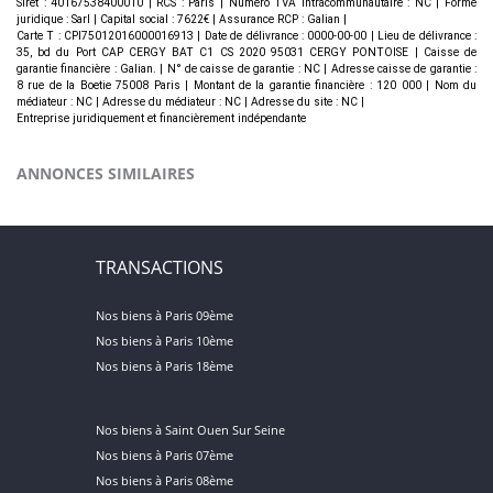
Siret : 40167538400010 | RCS : Paris | Numero TVA Intracommunautaire : NC | Forme
juridique : Sarl | Capital social : 7622€ | Assurance RCP : Galian |
Carte T : CPI75012016000016913 | Date de délivrance : 0000-00-00 | Lieu de délivrance :
35, bd du Port CAP CERGY BAT C1 CS 2020 95031 CERGY PONTOISE | Caisse de
garantie financière : Galian. | N° de caisse de garantie : NC | Adresse caisse de garantie :
8 rue de la Boetie 75008 Paris | Montant de la garantie financière : 120 000 | Nom du
médiateur : NC | Adresse du médiateur : NC | Adresse du site : NC |
Entreprise juridiquement et financièrement indépendante
ANNONCES SIMILAIRES
TRANSACTIONS
Nos biens à Paris 09ème
Nos biens à Paris 10ème
Nos biens à Paris 18ème
Nos biens à Saint Ouen Sur Seine
Nos biens à Paris 07ème
Nos biens à Paris 08ème