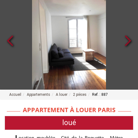
Accueil
Appartements
A louer
2 pièces
Ref. : 887
APPARTEMENT À LOUER PARIS
loué
L
ocation meublée - Cité de la Roquette - Métro