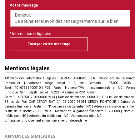
Votre message
* Information obligatoire
Envoyer votre message
Mentions légales
Affichage des informations légales : GERANDO IMMOBILIER | Raison sociale : Gérando
Immobilier | Adresse siège social : 2, rue Gérando - 75009 PARIS |
Siret : 40167538400010 | RCS : Paris | Numero TVA Intracommunautaire : NC | Forme
juridique : Sarl | Capital social : 7622€ | Assurance RCP : Galian |
Carte T : CPI75012016000016913 | Date de délivrance : 0000-00-00 | Lieu de délivrance :
35, bd du Port CAP CERGY BAT C1 CS 2020 95031 CERGY PONTOISE | Caisse de
garantie financière : Galian. | N° de caisse de garantie : NC | Adresse caisse de garantie :
8 rue de la Boetie 75008 Paris | Montant de la garantie financière : 120 000 | Nom du
médiateur : NC | Adresse du médiateur : NC | Adresse du site : NC |
Entreprise juridiquement et financièrement indépendante
ANNONCES SIMILAIRES