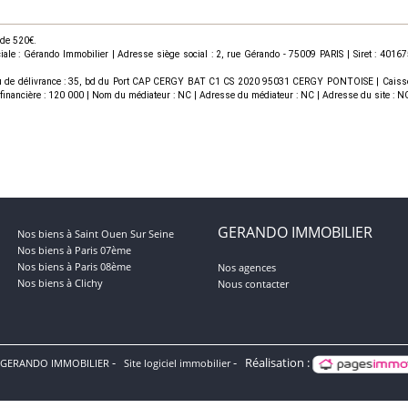
 de 520€.
le : Gérando Immobilier | Adresse siège social : 2, rue Gérando - 75009 PARIS | Siret : 40
u de délivrance : 35, bd du Port CAP CERGY BAT C1 CS 2020 95031 CERGY PONTOISE | Caisse de 
ie financière : 120 000 | Nom du médiateur : NC | Adresse du médiateur : NC | Adresse du site : NC
GERANDO IMMOBILIER
Nos biens à Saint Ouen Sur Seine
Nos biens à Paris 07ème
Nos biens à Paris 08ème
Nos agences
Nos biens à Clichy
Nous contacter
Réalisation :
 GERANDO IMMOBILIER
Site logiciel immobilier