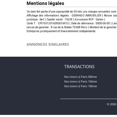
Mentions légales
Ce bien fait partie d'une copropriété de 30 lots.Les charges annuelles sont
Affichage des informations légales : GERANDO IMMOBILIER | Raison socia
juridique : Sarl | Capital social : 7622€ | Assurance RCP : Galian |
Carte T : CPI75012016000016913 | Date de délivrance : 0000-00-00 | Lie
caisse de garantie : 8 rue de la Boetie 75008 Paris | Montant de la garant
Entreprise juridiquement et financièrement indépendante
ANNONCES SIMILAIRES
TRANSACTIONS
Nos biens à Paris 09ème
Nos biens à Paris 10ème
Nos biens à Paris 18ème
© 2026