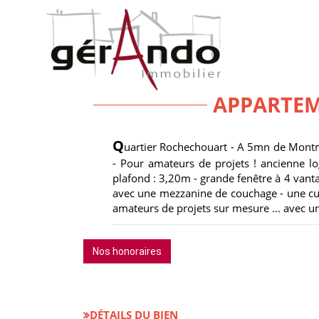
Accueil
Appartements
A vendre
Studio T1
Ref. : 1
APPARTEM
Q
uartier Rochechouart - A 5mn de Montma
- Pour amateurs de projets ! ancienne log
plafond : 3,20m - grande fenêtre à 4 vant
avec une mezzanine de couchage - une cuis
amateurs de projets sur mesure ... avec un
Nos honoraires
DÉTAILS DU BIEN