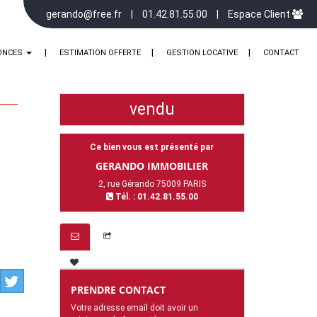
gerando@free.fr
01.42.81.55.00
Espace Client
ONCES
ESTIMATION OFFERTE
GESTION LOCATIVE
CONTACT
Retour
vendu
Ce bien vous est présenté par
GERANDO IMMOBILIER
2, rue Gérando 75009 PARIS
Tél. : 01.42.81.55.00
PRENDRE CONTACT
Votre adresse email doit avoir un