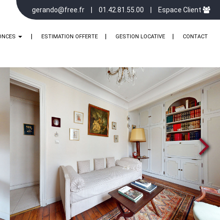
gerando@free.fr
01.42.81.55.00
Espace Client
ONCES
ESTIMATION OFFERTE
GESTION LOCATIVE
CONTACT