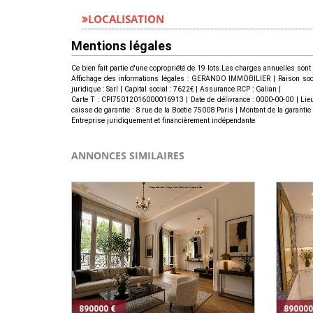
LOCALISATION
Mentions légales
Ce bien fait partie d'une copropriété de 19 lots.Les charges annuelles sont
Affichage des informations légales : GERANDO IMMOBILIER | Raison socia
juridique : Sarl | Capital social : 7622€ | Assurance RCP : Galian |
Carte T : CPI75012016000016913 | Date de délivrance : 0000-00-00 | Lie
caisse de garantie : 8 rue de la Boetie 75008 Paris | Montant de la garant
Entreprise juridiquement et financièrement indépendante
ANNONCES SIMILAIRES
890000 €
890000