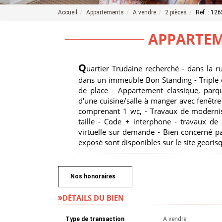
Accueil
Appartements
A vendre
2 pièces
Ref. : 126
APPARTEM
Q
uartier Trudaine recherché - dans la
dans un immeuble Bon Standing - Triple e
de place - Appartement classique, parq
d'une cuisine/salle à manger avec fenêtre
comprenant 1 wc, - Travaux de modernis
taille - Code + interphone - travaux de r
virtuelle sur demande - Bien concerné pa
exposé sont disponibles sur le site georis
Nos honoraires
DÉTAILS DU BIEN
Type de transaction
A vendre