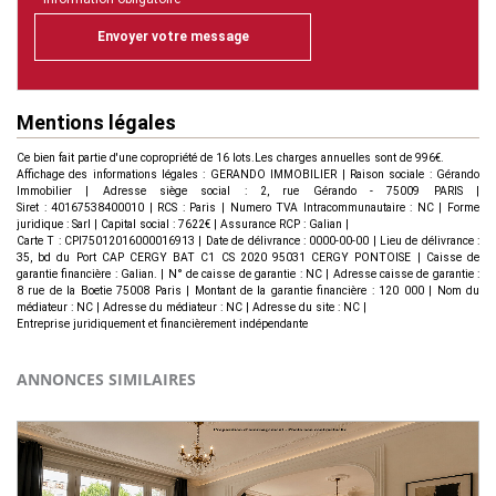
Envoyer votre message
Mentions légales
Ce bien fait partie d'une copropriété de 16 lots.Les charges annuelles sont de 996€.
Affichage des informations légales : GERANDO IMMOBILIER | Raison sociale : Gérando
Immobilier | Adresse siège social : 2, rue Gérando - 75009 PARIS |
Siret : 40167538400010 | RCS : Paris | Numero TVA Intracommunautaire : NC | Forme
juridique : Sarl | Capital social : 7622€ | Assurance RCP : Galian |
Carte T : CPI75012016000016913 | Date de délivrance : 0000-00-00 | Lieu de délivrance :
35, bd du Port CAP CERGY BAT C1 CS 2020 95031 CERGY PONTOISE | Caisse de
garantie financière : Galian. | N° de caisse de garantie : NC | Adresse caisse de garantie :
8 rue de la Boetie 75008 Paris | Montant de la garantie financière : 120 000 | Nom du
médiateur : NC | Adresse du médiateur : NC | Adresse du site : NC |
Entreprise juridiquement et financièrement indépendante
ANNONCES SIMILAIRES