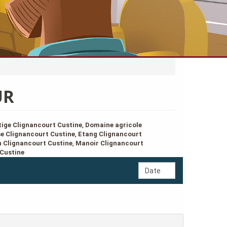
UR
ige Clignancourt Custine
,
Domaine agricole
se Clignancourt Custine
,
Etang Clignancourt
 Clignancourt Custine
,
Manoir Clignancourt
 Custine