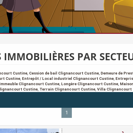
 IMMOBILIÈRES PAR SECTE
ncourt Custine
,
Cession de bail Clignancourt Custine
,
Demeure de Prest
urt Custine
,
Entrepôt / Local industriel Clignancourt Custine
,
Entrepri
Immeuble Clignancourt Custine
,
Longère Clignancourt Custine
,
Maison
Clignancourt Custine
,
Terrain Clignancourt Custine
,
Villa Clignancourt
1