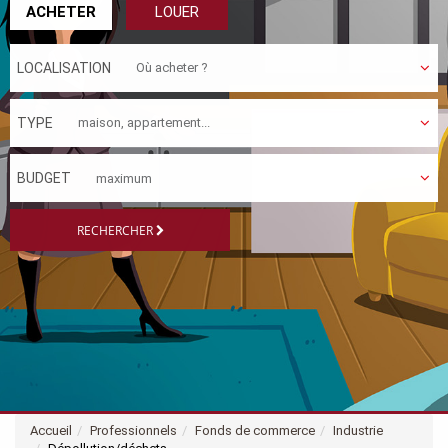
ACHETER
LOUER
LOCALISATION
TYPE
BUDGET
RECHERCHER
Accueil
Professionnels
Fonds de commerce
Industrie