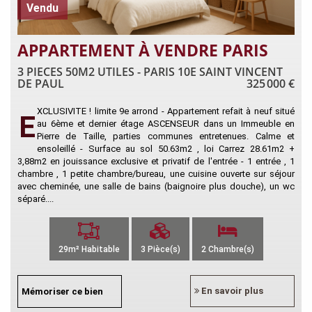
Vendu
APPARTEMENT À VENDRE PARIS
3 PIECES 50M2 UTILES - PARIS 10E SAINT VINCENT
DE PAUL
325 000 €
XCLUSIVITE ! limite 9e arrond - Appartement refait à neuf situé
E
au 6ème et dernier étage ASCENSEUR dans un Immeuble en
Pierre de Taille, parties communes entretenues. Calme et
ensoleillé - Surface au sol 50.63m2 , loi Carrez 28.61m2 +
3,88m2 en jouissance exclusive et privatif de l'entrée - 1 entrée , 1
chambre , 1 petite chambre/bureau, une cuisine ouverte sur séjour
avec cheminée, une salle de bains (baignoire plus douche), un wc
séparé....
29m² Habitable
3 Pièce(s)
2 Chambre(s)
En savoir plus
Mémoriser ce bien