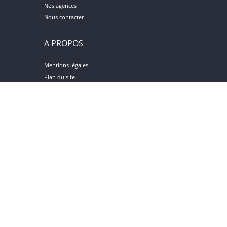
Nos agences
Nous contacter
A PROPOS
Mentions légales
Plan du site
© 2026 GERANDO IMMOBILIER
Site logiciel immobilier
Réalisation :