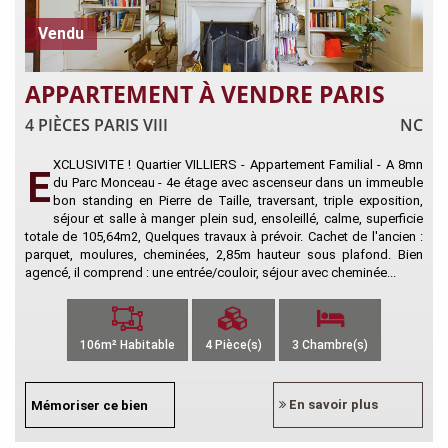
Vendu
APPARTEMENT À VENDRE PARIS
4 PIÈCES PARIS VIII
NC
XCLUSIVITE ! Quartier VILLIERS - Appartement Familial - A 8mn
E
du Parc Monceau - 4e étage avec ascenseur dans un immeuble
bon standing en Pierre de Taille, traversant, triple exposition,
séjour et salle à manger plein sud, ensoleillé, calme, superficie
totale de 105,64m2, Quelques travaux à prévoir. Cachet de l'ancien :
parquet, moulures, cheminées, 2,85m hauteur sous plafond. Bien
agencé, il comprend : une entrée/couloir, séjour avec cheminée...
106m² Habitable
4 Pièce(s)
3 Chambre(s)
En savoir plus
Mémoriser ce bien