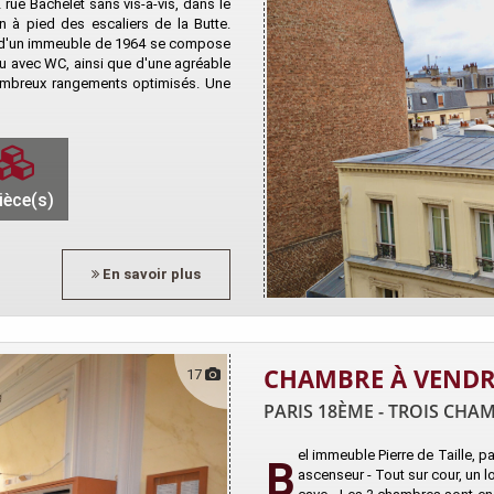
rue Bachelet sans vis-à-vis, dans le
 à pied des escaliers de la Butte.
 d'un immeuble de 1964 se compose
au avec WC, ainsi que d'une agréable
nombreux rangements optimisés. Une
ièce(s)
En savoir plus
CHAMBRE À VENDR
17
PARIS 18ÈME - TROIS CHA
el immeuble Pierre de Taille, 
B
ascenseur - Tout sur cour, un l