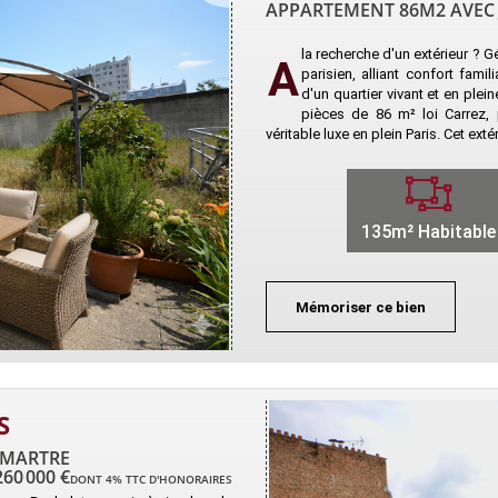
APPARTEMENT 86M2 AVEC J
la recherche d'un extérieur ? 
A
parisien, alliant confort fami
d'un quartier vivant et en ple
pièces de 86 m² loi Carrez, 
véritable luxe en plein Paris. Cet ext
135m² Habitable
Mémoriser ce bien
S
TMARTRE
260 000 €
DONT 4% TTC D'HONORAIRES