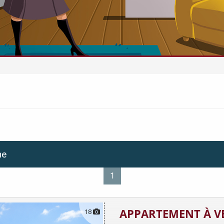
he
1
APPARTEMENT À V
18