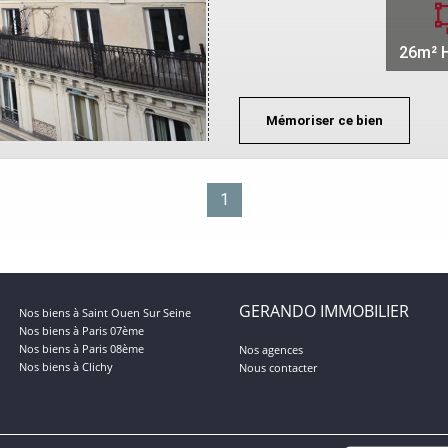
26m² H
Mémoriser ce bien
1
GERANDO IMMOBILIER
Nos biens à Saint Ouen Sur Seine
Nos biens à Paris 07ème
Nos biens à Paris 08ème
Nos agences
Nos biens à Clichy
Nous contacter