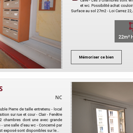
cave - Les 3 chambres sont en 
et wc. Possibilité achat coulo
Surface au sol 27m2 - Loi Carrez 2
22m² H
Mémoriser ce bien
S
NC
le Pierre de taille entretenu - local
tion sur rue et cour - Clair - Fenêtre
 - 2 chambres dont une avec grande
 - une salle d'eau wc - Concerné par
st exposé sont disponibles sur le...