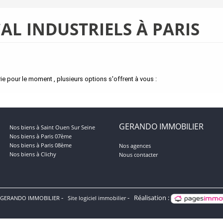
AL INDUSTRIELS À PARIS
 pour le moment , plusieurs options s'offrent à vous :
GERANDO IMMOBILIER
Nos biens à Saint Ouen Sur Seine
Nos biens à Paris 07ème
Nos biens à Paris 08ème
Nos agences
Nos biens à Clichy
Nous contacter
Réalisation :
 GERANDO IMMOBILIER
Site logiciel immobilier