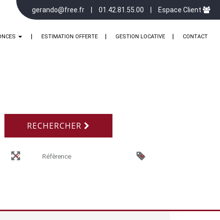
gerando@free.fr
01.42.81.55.00
Espace Client
ONCES
ESTIMATION OFFERTE
GESTION LOCATIVE
CONTACT
RECHERCHER