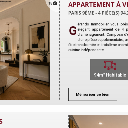
APPARTEMENT À V
18
PARIS 9ÈME - 4 PIÈCE(S) 94
érando Immobilier vous prése
G
élégant appartement de 4 pi
d'aménagement. Composé d'un
d'une pièce supplémentaire, an
être transformée en troisième chamb
cuisine indépendante,...
94m² Habitable
Mémoriser ce bien
S