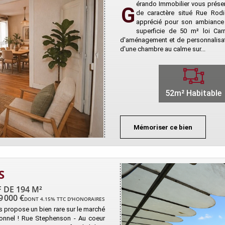
érando Immobilier vous présen
G
de caractère situé Rue Rodi
apprécié pour son ambiance 
superficie de 50 m² loi Car
d'aménagement et de personnalisat
d'une chambre au calme sur...
52m² Habitable
Mémoriser ce bien
S
 DE 194 M²
9 000 €
DONT 4.15% TTC D'HONORAIRES
s propose un bien rare sur le marché
ptionnel ! Rue Stephenson - Au coeur