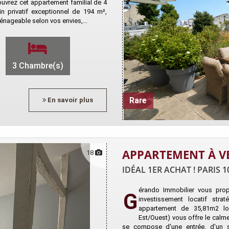
couvrez cet appartement familial de 4
n privatif exceptionnel de 194 m²,
aménageable selon vos envies,...
3 Chambre(s)
En savoir plus
Rare
APPARTEMENT À V
18
IDÉAL 1ER ACHAT ! PARIS 10
érando Immobilier vous pro
G
investissement locatif str
appartement de 35,81m2 loi
Est/Ouest) vous offre le calme 
se compose d'une entrée, d'un s