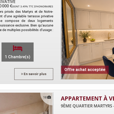
IVATIVE
0 000 €
DONT 3.49% TTC D'HONORAIRES
rs prisés des Martyrs et de Notre-
t d'une agréable terrasse privative
 se compose de deux logements
jouissance exclusive. Bien qu'aucune
e de multiples possibilités d'usage :
1 Chambre(s)
Offre achat acceptée
En savoir plus
APPARTEMENT À V
18
9ÈME QUARTIER MARTYRS - 