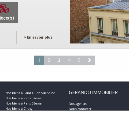
ièce(s)
En savoir plus
1
2
3
4
5
GERANDO IMMOBILIER
Nos biens à Saint Ouen Sur Seine
Nos biens à Paris 07ème
Nos biens à Paris 08ème
Nos agences
Nos biens à Clichy
Nous contacter