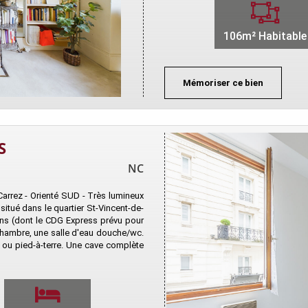
106m² Habitable
Mémoriser ce bien
S
NC
Carrez - Orienté SUD - Très lumineux
itué dans le quartier St-Vincent-de-
ns (dont le CDG Express prévu pour
chambre, une salle d'eau douche/wc.
t ou pied-à-terre. Une cave complète