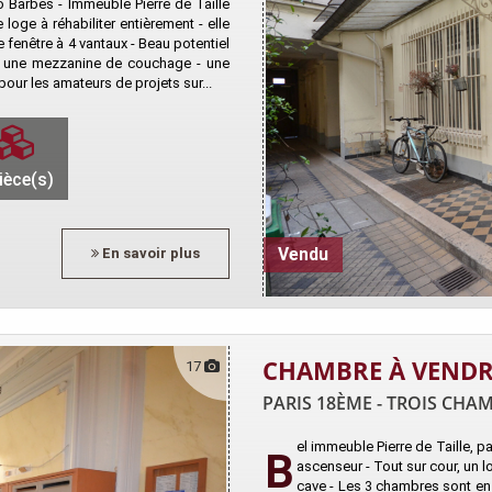
 Barbès - Immeuble Pierre de Taille
loge à réhabiliter entièrement - elle
 fenêtre à 4 vantaux - Beau potentiel
ec une mezzanine de couchage - une
 pour les amateurs de projets sur...
ièce(s)
En savoir plus
Vendu
CHAMBRE À VENDR
17
PARIS 18ÈME - TROIS CHA
el immeuble Pierre de Taille, 
B
ascenseur - Tout sur cour, un l
cave - Les 3 chambres sont en 