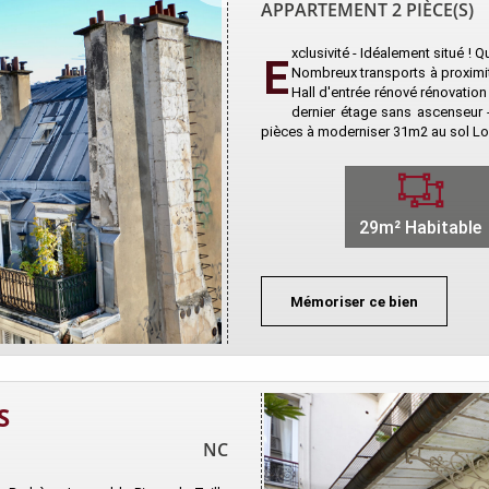
APPARTEMENT 2 PIÈCE(S)
xclusivité - Idéalement situé !
E
Nombreux transports à proximit
Hall d'entrée rénové rénovation
dernier étage sans ascenseur -
pièces à moderniser 31m2 au sol Loi 
29m² Habitable
Mémoriser ce bien
S
NC