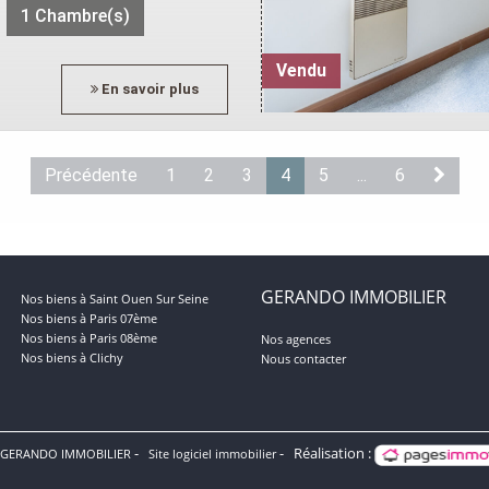
1 Chambre(s)
Vendu
En savoir plus
Précédente
1
2
3
4
5
...
6
GERANDO IMMOBILIER
Nos biens à Saint Ouen Sur Seine
Nos biens à Paris 07ème
Nos biens à Paris 08ème
Nos agences
Nos biens à Clichy
Nous contacter
Réalisation :
 GERANDO IMMOBILIER
Site logiciel immobilier