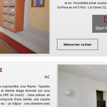
et wc. Possibilité achat coulo
Surface au sol 27m2 - Loi Carrez 2
22m² H
Mémoriser ce bien
S
NC
propriété, cour fleurie - façades
e et dernier étage donnant sur cour
au DPE en cours) - Deux pièces en
, composé d'une entrée, une cuisine
 wc - un Séjour - une chambre avec