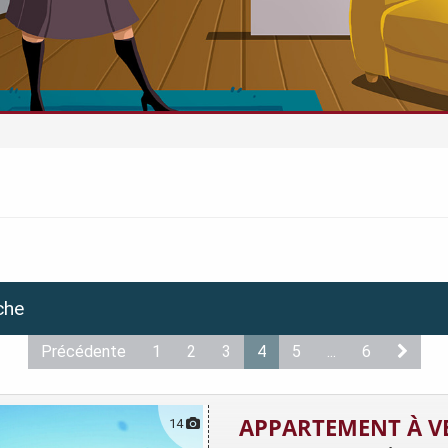
che
Précédente
1
2
3
4
5
...
6
APPARTEMENT À V
14