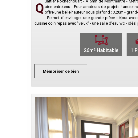
uartier Rochechouart - A 5mn de Montmartre - Metro
Q
bien entretenu - Pour amateurs de projets ! ancienne 
offre une belle hauteur sous plafond : 3,20m - grande
! Permet d'envisager une grande pièce séjour av
cuisine coin repas avec "velux" - une salle d'eau wc - idéal
26m² Habitable
1 P
Mémoriser ce bien